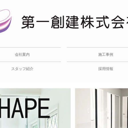
会社案内
施工事例
スタッフ紹介
採用情報
募集要項〈新卒〉
募集要項〈中途採用〉
先輩スタッフの声