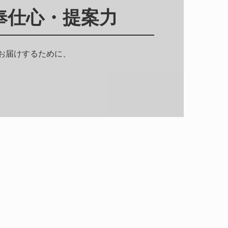
奉仕心・提案力
お届けするために、

。